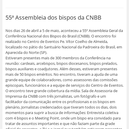
p
p
p
p
p
p
a
a
a
a
a
a
r
r
r
r
r
r
a
a
a
a
a
a
i
e
c
c
c
c
55ª Assembleia dos bispos da CNBB
m
n
o
o
o
o
p
v
m
m
m
m
r
i
p
p
p
p
i
a
a
a
a
a
Nos dias 26 de abril a 5 de maio, aconteceu a 55ª Assembleia Geral da
m
r
r
r
r
r
Conferência Nacional dos Bispos do Brasil (CNBB). O encontro foi
i
p
t
t
t
t
r
o
i
i
i
i
realizado no Centro de Eventos Pe. Vítor Coelho de Almeida,
(
r
l
l
l
l
a
e
h
h
h
h
localizado no pátio do Santuário Nacional da Padroeira do Brasil, em
b
-
a
a
a
a
Aparecida do Norte (SP).
r
m
r
r
r
r
e
a
n
n
n
n
Estiveram presentes mais de 300 membros da Conferência na
e
i
o
o
o
o
reunião: cardeais, arcebispos, bispos diocesanos, bispos prelados,
m
l
F
W
L
T
n
a
a
h
i
w
bispos auxiliares e coadjutores. Além desses, estiveram presentes
o
u
c
a
n
i
v
m
e
t
k
t
mais de 50 bispos eméritos. No encontro, tiveram a ajuda de uma
a
a
b
s
e
t
grande equipe de colaboradores, como assessores das comissões
j
m
o
A
d
e
a
i
o
p
I
r
episcopais, funcionários e a equipe de serviços do Centro de Eventos.
n
g
k
p
n
(
O encontro teve grande cobertura da mídia. Sala de Assessoria de
e
o
(
(
(
a
l
(
a
a
a
b
Imprensa da CNBB com três jornalistas, um fotógrafo e um
a
a
b
b
b
r
facilitador da comunicação entre os profissionais e os bispos em
)
b
r
r
r
e
r
e
e
e
e
plenário, Jornalistas credenciados que tiveram todos os dias, dois
e
e
e
e
m
e
m
m
m
n
momentos para suprir a busca de informações: Entrevista coletiva
m
n
n
n
o
com 4 bispos e o Meeting Point, onde um bispo era convidado para
n
o
o
o
v
o
v
v
v
a
tratar de assuntos importantes e que não faziam parte da grade
v
a
a
a
j
oficial do encontro, a TV e o jornal que também estiveram presentes