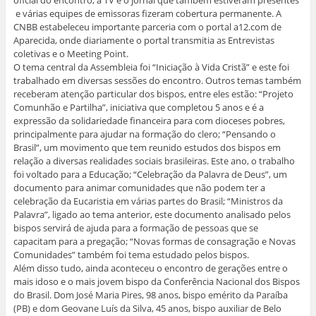
a
j
j
j
a
j
a
a
a
n
e várias equipes de emissoras fizeram cobertura permanente. A
a
n
n
n
e
n
e
e
e
l
CNBB estabeleceu importante parceria com o portal a12.com de
e
l
l
l
a
Aparecida, onde diariamente o portal transmitia as Entrevistas
l
a
a
a
)
a
)
)
)
coletivas e o Meeting Point.
)
O tema central da Assembleia foi “Iniciação à Vida Cristã” e este foi
trabalhado em diversas sessões do encontro. Outros temas também
receberam atenção particular dos bispos, entre eles estão: “Projeto
Comunhão e Partilha”, iniciativa que completou 5 anos e é a
expressão da solidariedade financeira para com dioceses pobres,
principalmente para ajudar na formação do clero; “Pensando o
Brasil”, um movimento que tem reunido estudos dos bispos em
relação a diversas realidades sociais brasileiras. Este ano, o trabalho
foi voltado para a Educação; “Celebração da Palavra de Deus”, um
documento para animar comunidades que não podem ter a
celebração da Eucaristia em várias partes do Brasil; “Ministros da
Palavra”, ligado ao tema anterior, este documento analisado pelos
bispos servirá de ajuda para a formação de pessoas que se
capacitam para a pregação; “Novas formas de consagração e Novas
Comunidades” também foi tema estudado pelos bispos.
Além disso tudo, ainda aconteceu o encontro de gerações entre o
mais idoso e o mais jovem bispo da Conferência Nacional dos Bispos
do Brasil. Dom José Maria Pires, 98 anos, bispo emérito da Paraíba
(PB) e dom Geovane Luís da Silva, 45 anos, bispo auxiliar de Belo