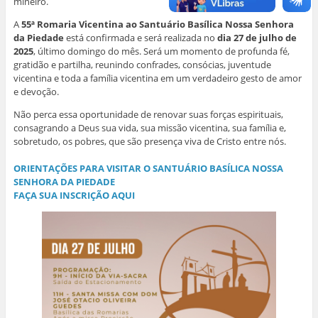
mineiro.
m
n
n
n
o
n
o
o
o
v
o
v
v
v
a
A
55ª Romaria Vicentina ao Santuário Basílica Nossa Senhora
v
a
a
a
j
da Piedade
está confirmada e será realizada no
dia 27 de julho de
a
j
j
j
a
j
a
a
a
n
2025
, último domingo do mês. Será um momento de profunda fé,
a
n
n
n
e
gratidão e partilha, reunindo confrades, consócias, juventude
n
e
e
e
l
e
l
l
l
a
vicentina e toda a família vicentina em um verdadeiro gesto de amor
l
a
a
a
)
a
)
)
)
e devoção.
)
Não perca essa oportunidade de renovar suas forças espirituais,
consagrando a Deus sua vida, sua missão vicentina, sua família e,
sobretudo, os pobres, que são presença viva de Cristo entre nós.
ORIENTAÇÕES PARA VISITAR O SANTUÁRIO BASÍLICA NOSSA
SENHORA DA PIEDADE
FAÇA SUA INSCRIÇÃO AQUI