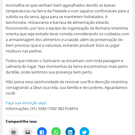
Aconselha-se que venham bem agasalhados devido as baixas
temperaturas na Serra da Piedade e com sapatos confortáveis para a
subida na da serra, água para se manterem hidratados. A
lanchonete, restaurante e barraca de alimentação estarão
funcionando, por isso a equipe de organização da Romaria Vicentina
orienta que seja evitado levar comida considerando os cuidados com
a armazenagem dos alimentos e a saúde, além da preservação do
bem precioso que é a natureza, evitando produzir lixos ou jogar
resíduos nas pedras.
Todos que visitam o Santuário se encantam com toda paisagem e
calmaria do lugar. Nas montanhas da Serra encontramos mais perto
da Mãe, onde sentimos sua presença bem perto.
Não perca essa oportunidade de renovar sua fé e devoção vicentina,
consagrando a Deus sua vida, sua família e dos pobres. Aguardamos
você!
Faça sua inscrição aqui
Informações: (31) 3349.1700/ 98210.8414
Compartilhe isso:
C
C
C
C
C
C
l
l
l
l
l
l