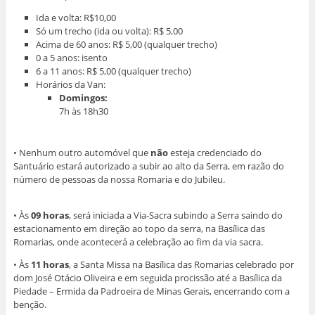
Ida e volta: R$10,00
Só um trecho (ida ou volta): R$ 5,00
Acima de 60 anos: R$ 5,00 (qualquer trecho)
0 a 5 anos: isento
6 a 11 anos: R$ 5,00 (qualquer trecho)
Horários da Van:
Domingos:
7h às 18h30
• Nenhum outro automóvel que
não
esteja credenciado do
Santuário estará autorizado a subir ao alto da Serra, em razão do
número de pessoas da nossa Romaria e do Jubileu.
• Às
09 horas
, será iniciada a Via-Sacra subindo a Serra saindo do
estacionamento em direção ao topo da serra, na Basílica das
Romarias, onde acontecerá a celebração ao fim da via sacra.
• Às
11 horas
, a Santa Missa na Basílica das Romarias celebrado por
dom José Otácio Oliveira e em seguida procissão até a Basílica da
Piedade – Ermida da Padroeira de Minas Gerais, encerrando com a
benção.