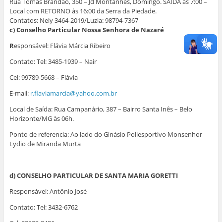
Rua Tomás Brandão, 350 – Jd Montanhês, Domingo. SAÍDA às 7:00 –
Local com RETORNO às 16:00 da Serra da Piedade.
Contatos: Nely 3464-2019/Luzia: 98794-7367
c) Conselho Particular Nossa Senhora de Nazaré
R
esponsável: Flávia Márcia Ribeiro
Contato: Tel: 3485-1939 – Nair
Cel: 99789-5668 – Flávia
E-mail:
r.flaviamarcia@yahoo.com.br
Local de Saída: Rua Campanário, 387 – Bairro Santa Inês – Belo
Horizonte/MG às 06h.
Ponto de referencia: Ao lado do Ginásio Poliesportivo Monsenhor
Lydio de Miranda Murta
d) CONSELHO PARTICULAR DE SANTA MARIA GORETTI
Responsável: Antônio José
Contato: Tel: 3432-6762