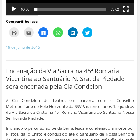
00:00
03:02
Compartilhe isso:
C
C
C
C
C
C
l
l
l
l
l
l
i
i
i
i
i
i
q
q
q
q
q
q
u
u
u
u
u
u
19 de julho de 2016
e
e
e
e
e
e
p
p
p
p
p
p
a
a
a
a
a
a
r
r
r
r
r
r
a
a
a
a
a
a
i
e
c
c
c
c
Encenação da Via Sacra na 45ª Romaria
m
n
o
o
o
o
p
v
m
m
m
m
Vicentina ao Santuário N. Sra. da Piedade
r
i
p
p
p
p
i
a
a
a
a
a
será encenada pela Cia Condelon
m
r
r
r
r
r
i
p
t
t
t
t
r
o
i
i
i
i
(
r
l
l
l
l
A Cia Condelon de Teatro, em parceria com o Conselho
a
e
h
h
h
h
Metropolitano de Belo Horizonte da SSVP, irá encenar os 15 quadros
b
-
a
a
a
a
r
m
r
r
r
r
da Via Sacra de Cristo na 45ª Romaria Vicentina ao Santuário Nossa
e
a
n
n
n
n
e
i
o
o
o
o
Senhora da Piedade.
m
l
F
W
L
T
n
a
a
h
i
w
Iniciando o percurso ao pé da Serra, Jesus é condenado à morte por
o
u
c
a
n
i
v
m
e
t
k
t
Pilatos, daí o Cristo é conduzido até o Santuário de Nossa Senhora
a
a
b
s
e
t