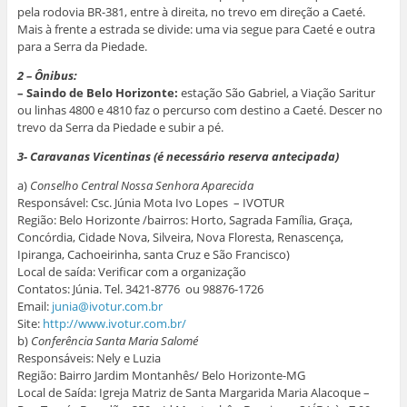
pela rodovia BR-381, entre à direita, no trevo em direção a Caeté.
Mais à frente a estrada se divide: uma via segue para Caeté e outra
para a Serra da Piedade.
2 – Ônibus:
– Saindo de Belo Horizonte:
estação São Gabriel, a Viação Saritur
ou linhas 4800 e 4810 faz o percurso com destino a Caeté. Descer no
trevo da Serra da Piedade e subir a pé.
3- Caravanas Vicentinas (é necessário reserva antecipada)
a)
Conselho Central Nossa Senhora Aparecida
Responsável: Csc. Júnia Mota Ivo Lopes – IVOTUR
Região: Belo Horizonte /bairros: Horto, Sagrada Família, Graça,
Concórdia, Cidade Nova, Silveira, Nova Floresta, Renascença,
Ipiranga, Cachoeirinha, santa Cruz e São Francisco)
Local de saída: Verificar com a organização
Contatos: Júnia. Tel. 3421-8776 ou 98876-1726
Email:
junia@ivotur.com.br
Site:
http://www.ivotur.com.br/
b)
Conferência Santa Maria Salomé
Responsáveis: Nely e Luzia
Região: Bairro Jardim Montanhês/ Belo Horizonte-MG
Local de Saída: Igreja Matriz de Santa Margarida Maria Alacoque –