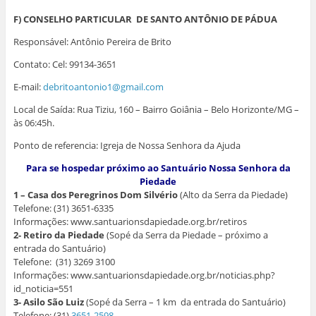
F) CONSELHO PARTICULAR DE SANTO ANTÔNIO DE PÁDUA
Responsável: Antônio Pereira de Brito
Contato: Cel: 99134-3651
E-mail:
debritoantonio1@gmail.com
Local de Saída: Rua Tiziu, 160 – Bairro Goiânia – Belo Horizonte/MG –
às 06:45h.
Ponto de referencia: Igreja de Nossa Senhora da Ajuda
Para se hospedar próximo ao Santuário Nossa Senhora da
Piedade
1 – Casa dos Peregrinos Dom Silvério
(Alto da Serra da Piedade)
Telefone: (31) 3651-6335
Informações: www.santuarionsdapiedade.org.br/retiros
2- Retiro da Piedade
(Sopé da Serra da Piedade – próximo a
entrada do Santuário)
Telefone: (31) 3269 3100
Informações: www.santuarionsdapiedade.org.br/noticias.php?
id_noticia=551
3- Asilo São Luiz
(Sopé da Serra – 1 km da entrada do Santuário)
Telefone: (31)
3651-2598