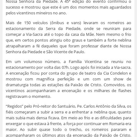
Nossa Senhora da Piedade. A 45ª edição do evento confirmou o
sucesso e mostrou que este é um dos momentos mais aguardados
pelos vicentinos mineiros no ano.
Mais de 150 veículos (ônibus e vans) levaram os romeiros ao
estacionamento da Serra da Piedade, onde se reuniram para
começar a Via-Sacra até o topo da casa da Mãe. Nem mesmo o frio
que, em certos pontos atingiu oito graus e também a forte neblina
atrapalharam a fé daqueles que foram professar diante de Nossa
Senhora da Piedade e São Vicente de Paulo.
Em um volumoso número, a Família Vicentina se reuniu no
estacionamento por volta das 07h. Logo após foi iniciada a Via-sacra.
A encenação ficou por conta do grupo de teatro da Cia Condelon e
mostrou com magnífica perfeição e um com um show de
dramaturgia todas as estações da Paixão de Cristo. Comovidos, os
vicentinos acompanharam a encenação e os milhares de flashes
registravam o momento.
“Regidos” pelo Pró-reitor do Santuário, Pe. Carlos Antônio da Silva, os
fiéis começaram a subir a serra e a enfrentar a neblina que, quanto
mais subia mais densa ficava. Em meio ao frio e as dificuldades para
enxergar o que estava à frente, a força por continuar em Romaria era
maior. Ao subir quase todo o trecho, os romeiros pararam e
acompanharam os últimos atos da encenação da Paixão de Cristo.