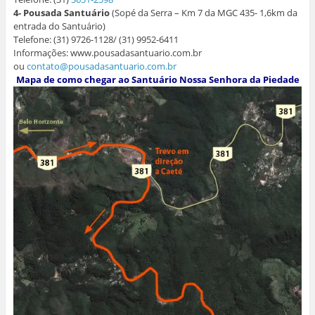
4- Pousada Santuário
(Sopé da Serra – Km 7 da MGC 435- 1,6km da
entrada do Santuário)
Telefone: (31) 9726-1128/ (31) 9952-6411
Informações: www.pousadasantuario.com.br
ou
contato@pousadasantuario.com.br
Mapa de como chegar ao Santuário Nossa Senhora da Piedade