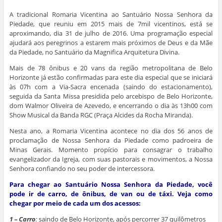
j
m
o
A
d
e
a
i
o
p
I
r
A tradicional Romaria Vicentina ao Santuário Nossa Senhora da
n
g
k
p
n
(
e
o
(
(
(
a
Piedade, que reuniu em 2015 mais de 7mil vicentinos, está se
l
(
a
a
a
b
aproximando, dia 31 de julho de 2016. Uma programação especial
a
a
b
b
b
r
)
b
r
r
r
e
ajudará aos peregrinos a estarem mais próximos de Deus e da Mãe
r
e
e
e
e
da Piedade, no Santuário da Magnifica Arquitetura Divina.
e
e
e
e
m
e
m
m
m
n
m
n
n
n
o
Mais de 78 ônibus e 20 vans da região metropolitana de Belo
n
o
o
o
v
o
v
v
v
a
Horizonte já estão confirmadas para este dia especial que se iniciará
v
a
a
a
j
às 07h com a Via-Sacra encenada (saindo do estacionamento),
a
j
j
j
a
j
a
a
a
n
seguida da Santa Missa presidida pelo arcebispo de Belo Horizonte,
a
n
n
n
e
dom Walmor Oliveira de Azevedo, e encerrando o dia às 13h00 com
n
e
e
e
l
e
l
l
l
a
Show Musical da Banda RGC (Praça Alcides da Rocha Miranda).
l
a
a
a
)
a
)
)
)
)
Nesta ano, a Romaria Vicentina acontece no dia dos 56 anos de
proclamação de Nossa Senhora da Piedade como padroeira de
Minas Gerais. Momento propício para consagrar o trabalho
evangelizador da Igreja, com suas pastorais e movimentos, a Nossa
Senhora confiando no seu poder de intercessora.
Para chegar ao Santuário Nossa Senhora da Piedade, você
pode ir de carro, de ônibus, de van ou de táxi. Veja como
chegar por meio de cada um dos acessos:
1 – Carro
:
saindo de Belo Horizonte, após percorrer 37 quilômetros