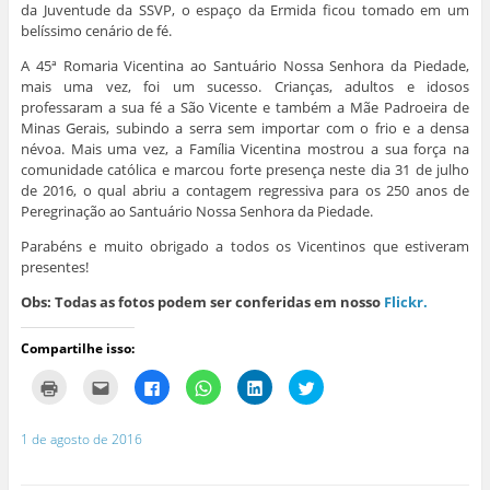
da Juventude da SSVP, o espaço da Ermida ficou tomado em um
belíssimo cenário de fé.
A 45ª Romaria Vicentina ao Santuário Nossa Senhora da Piedade,
mais uma vez, foi um sucesso. Crianças, adultos e idosos
professaram a sua fé a São Vicente e também a Mãe Padroeira de
Minas Gerais, subindo a serra sem importar com o frio e a densa
névoa. Mais uma vez, a Família Vicentina mostrou a sua força na
comunidade católica e marcou forte presença neste dia 31 de julho
de 2016, o qual abriu a contagem regressiva para os 250 anos de
Peregrinação ao Santuário Nossa Senhora da Piedade.
Parabéns e muito obrigado a todos os Vicentinos que estiveram
presentes!
Obs: Todas as fotos podem ser conferidas em nosso
Flickr.
Compartilhe isso:
C
C
C
C
C
C
l
l
l
l
l
l
i
i
i
i
i
i
q
q
q
q
q
q
u
u
u
u
u
u
1 de agosto de 2016
e
e
e
e
e
e
p
p
p
p
p
p
a
a
a
a
a
a
r
r
r
r
r
r