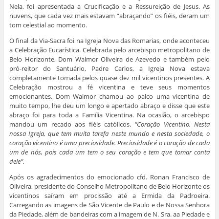
Nela, foi apresentada a Crucificação e a Ressureição de Jesus. As
nuvens, que cada vez mais estavam “abraçando” os fiéis, deram um
tom celestial ao momento.
O final da Via-Sacra foi na Igreja Nova das Romarias, onde aconteceu
a Celebração Eucarística. Celebrada pelo arcebispo metropolitano de
Belo Horizonte, Dom Walmor Oliveira de Azevedo e também pelo
pró-reitor do Santuário, Padre Carlos, a Igreja Nova estava
completamente tomada pelos quase dez mil vicentinos presentes. A
Celebração mostrou a fé vicentina e teve seus momentos
emocionantes. Dom Walmor chamou ao palco uma vicentina de
muito tempo, lhe deu um longo e apertado abraço e disse que este
abraço foi para toda a Família Vicentina. Na ocasião, o arcebispo
mandou um recado aos fiéis católicos.
“Coração Vicentino. Nesta
nossa Igreja, que tem muita tarefa neste mundo e nesta sociedade, o
coração vicentino é uma preciosidade. Preciosidade é o coração de cada
um de nós, pois cada um tem o seu coração e tem que tomar conta
dele”.
Após os agradecimentos do emocionado cfd. Ronan Francisco de
Oliveira, presidente do Conselho Metropolitano de Belo Horizonte os
vicentinos saíram em procissão até a Ermida da Padroeira.
Carregando as imagens de São Vicente de Paulo e de Nossa Senhora
da Piedade, além de bandeiras com a imagem de N. Sra. aa Piedade e