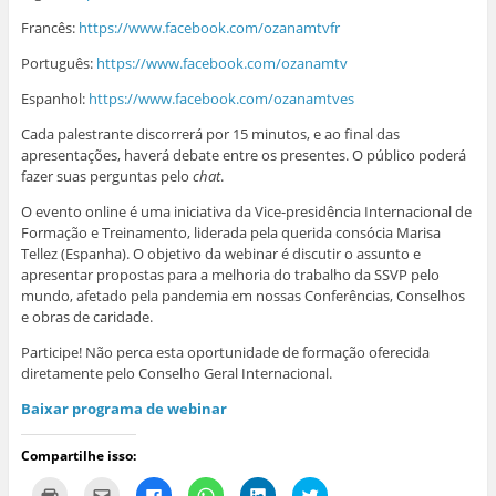
Francês:
https://www.facebook.com/ozanamtvfr
Português:
https://www.facebook.com/ozanamtv
Espanhol:
https://www.facebook.com/ozanamtves
Cada palestrante discorrerá por 15 minutos, e ao final das
apresentações, haverá debate entre os presentes. O público poderá
fazer suas perguntas pelo
chat
.
O evento online é uma iniciativa da Vice-presidência Internacional de
Formação e Treinamento, liderada pela querida consócia Marisa
Tellez (Espanha). O objetivo da webinar é discutir o assunto e
apresentar propostas para a melhoria do trabalho da SSVP pelo
mundo, afetado pela pandemia em nossas Conferências, Conselhos
e obras de caridade.
Participe! Não perca esta oportunidade de formação oferecida
diretamente pelo Conselho Geral Internacional.
Baixar programa de webinar
Compartilhe isso:
C
C
C
C
C
C