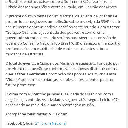
(
r
l
l
l
l
o Brasil e de outros países como o Suriname estão reunidos na
a
e
h
h
h
h
Cidade dos Meninos São Vicente de Paulo, em Ribeirão das Neves.
b
-
a
a
a
a
r
m
r
r
r
r
e
a
n
n
n
n
O grande objetivo deste Fórum Nacional da Juventude Vicentina é
e
i
o
o
o
o
proporcionar aos jovens um reflexão sobre o serviço da SSVP diante
m
l
F
W
L
T
n
a
a
h
i
w
das inúmeras oportunidades e desafios deste mundo. Com o tema:
o
u
c
a
n
i
v
m
e
t
k
t
“Geração Ozanam: a juventude dos pobres”, e com o lema:
a
a
b
s
e
t
“Juventude vicentina: tecendo sonhos para viver!”, a Comissão de
j
m
o
A
d
e
a
i
o
p
I
r
Jovens do Conselho Nacional do Brasil (CNJ) organizou um encontro
n
g
k
p
n
(
profundo, rico em espiritualidade e intensos debates sobre a
e
o
(
(
(
a
l
(
a
a
a
b
mudança de estrutura.
a
a
b
b
b
r
)
b
r
r
r
e
r
e
e
e
e
O local do evento, a Cidade dos Meninos, é sugestivo. Fundado por
e
e
e
e
m
um vicentino, que não se conformava em apenas distribuir cestas,
e
m
m
m
n
m
n
n
n
o
queria fazer a verdadeira promoção dos pobres. Assim, criou esta
n
o
o
o
v
“Cidade” que forma as crianças e adolescentes carentes para um
o
v
v
v
a
v
a
a
a
j
futuro promissor.
a
j
j
j
a
j
a
a
a
n
a
n
n
n
e
O clima bom e vicentino já invadiu a Cidade dos Meninos, com a
n
e
e
e
l
alegria da juventude. As atividades seguem até a segunda-feira (07),
e
l
l
l
a
l
a
a
a
)
encerrando ao meio dia, quando recomeça a missão.
a
)
)
)
)
Acompanhe pelas mídias o 2º Fórum.
Facebook Oficial:
2º Fórum Nacional