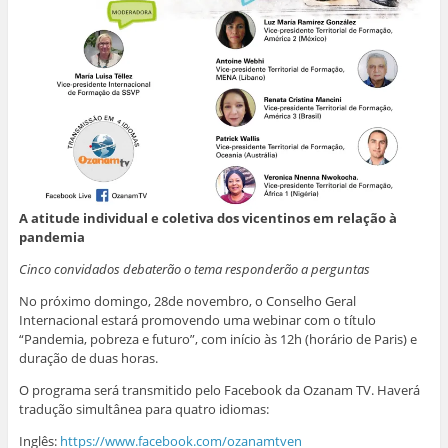
r
e
e
e
e
e
e
e
e
m
e
m
m
m
n
m
n
n
n
o
n
o
o
o
v
o
v
v
v
a
v
a
a
a
j
a
j
j
j
a
j
a
a
a
n
a
n
n
n
e
n
e
e
e
l
e
l
l
l
a
l
a
a
a
)
a
)
)
)
)
A atitude individual e coletiva dos vicentinos em relação à
pandemia
Cinco convidados debaterão o tema responderão a perguntas
No próximo domingo, 28de novembro, o Conselho Geral
Internacional estará promovendo uma webinar com o título
“Pandemia, pobreza e futuro”, com início às 12h (horário de Paris) e
duração de duas horas.
O programa será transmitido pelo Facebook da Ozanam TV. Haverá
tradução simultânea para quatro idiomas:
Inglês:
https://www.facebook.com/ozanamtven