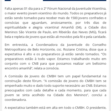
a
n
n
n
e
n
e
e
e
l
e
l
l
l
a
Falta apenas 01 dia para o 2º Fórum Nacional da Juventude Vicentina,
l
a
a
a
)
a
)
)
)
o maior evento jovem vicentino do mundo. Todos os preparativos já
)
estão sendo tomados para receber mais de 1500 jovens confrades e
consócias que aguardam, ansiosamente, por três dias de
espiritualidade e alegria vicentina! Amanhã (04), a Cidade dos
Meninos São Vicente de Paulo, em Ribeirão das Neves (MG), ficará
bela e repleta de jovens que estão ali movidos pela fé e pela caridade.
Em entrevista, a Coordenadora da Juventude do Conselho
Metropolitano de Belo Horizonte, csc. Roziane Cristina, disse que a
expectativa é alto e os preparativos já estão sendo tomados. “Os
preparativos estão à todo vapor. Estamos trabalhando muito em
conjunto com o CNB para que possamos realizar um belíssimo
encontro amanhã”, relata a consócia.
A Comissão de Jovens do CMBH tem um papel fundamental na
construção deste fórum. “A comissão de Jovens do CMBH tem se
empenhado muito e dado todo suporte necessário ao CNB. Estamos
preocupados com cada detalhe e cada momento, para que cada
jovem se sinta acolhido na Cidade dos Meninos”, conclui a
coordenadora.
A expectativa também está em alta em todo o CMBH. O presidente,