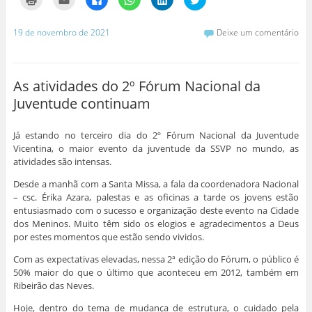
l
l
l
l
l
l
i
i
i
i
i
i
q
q
q
q
q
q
u
u
u
u
u
u
19 de novembro de 2021
Deixe um comentário
e
e
e
e
e
e
p
p
p
p
p
p
a
a
a
a
a
a
r
r
r
r
r
r
a
a
a
a
a
a
i
e
c
c
c
c
As atividades do 2º Fórum Nacional da
m
n
o
o
o
o
p
v
m
m
m
m
Juventude continuam
r
i
p
p
p
p
i
a
a
a
a
a
m
r
r
r
r
r
i
p
t
t
t
t
Já estando no terceiro dia do 2º Fórum Nacional da Juventude
r
o
i
i
i
i
(
r
l
l
l
l
Vicentina, o maior evento da juventude da SSVP no mundo, as
a
e
h
h
h
h
atividades são intensas.
b
-
a
a
a
a
r
m
r
r
r
r
e
a
n
n
n
n
Desde a manhã com a Santa Missa, a fala da coordenadora Nacional
e
i
o
o
o
o
– csc. Érika Azara, palestas e as oficinas a tarde os jovens estão
m
l
F
W
L
T
n
a
a
h
i
w
entusiasmado com o sucesso e organização deste evento na Cidade
o
u
c
a
n
i
v
m
e
t
k
t
dos Meninos. Muito têm sido os elogios e agradecimentos a Deus
a
a
b
s
e
t
por estes momentos que estão sendo vividos.
j
m
o
A
d
e
a
i
o
p
I
r
n
g
k
p
n
(
Com as expectativas elevadas, nessa 2ª edição do Fórum, o público é
e
o
(
(
(
a
50% maior do que o último que aconteceu em 2012, também em
l
(
a
a
a
b
a
a
b
b
b
r
Ribeirão das Neves.
)
b
r
r
r
e
r
e
e
e
e
e
e
e
e
m
Hoje, dentro do tema de mudança de estrutura, o cuidado pela