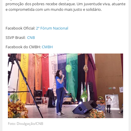
e
m
m
m
n
promoção dos pobres recebe destaque. Um juventude viva, atuante
m
n
n
n
o
n
o
o
o
v
e comprometida com um mundo mais justo e solidário.
o
v
v
v
a
v
a
a
a
j
a
j
j
j
a
j
a
a
a
n
a
n
n
n
e
Facebook Oficial:
2º Fórum Nacional
n
e
e
e
l
e
l
l
l
a
l
a
a
a
)
SSVP Brasil:
CNB
a
)
)
)
)
Facebook do CMBH:
CMBH
Foto: Divulgação/CNB