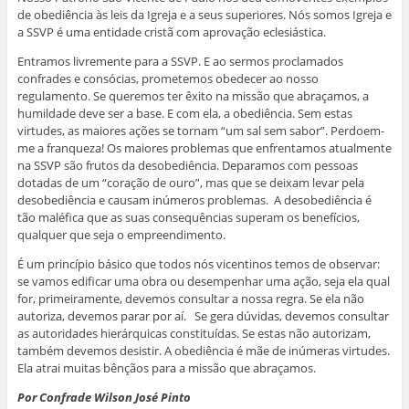
de obediência às leis da Igreja e a seus superiores. Nós somos Igreja e
a SSVP é uma entidade cristã com aprovação eclesiástica.
Entramos livremente para a SSVP. E ao sermos proclamados
confrades e consócias, prometemos obedecer ao nosso
regulamento. Se queremos ter êxito na missão que abraçamos, a
humildade deve ser a base. E com ela, a obediência. Sem estas
virtudes, as maiores ações se tornam “um sal sem sabor”. Perdoem-
me a franqueza! Os maiores problemas que enfrentamos atualmente
na SSVP são frutos da desobediência. Deparamos com pessoas
dotadas de um “coração de ouro”, mas que se deixam levar pela
desobediência e causam inúmeros problemas. A desobediência é
tão maléfica que as suas consequências superam os benefícios,
qualquer que seja o empreendimento.
É um princípio básico que todos nós vicentinos temos de observar:
se vamos edificar uma obra ou desempenhar uma ação, seja ela qual
for, primeiramente, devemos consultar a nossa regra. Se ela não
autoriza, devemos parar por aí. Se gera dúvidas, devemos consultar
as autoridades hierárquicas constituídas. Se estas não autorizam,
também devemos desistir. A obediência é mãe de inúmeras virtudes.
Ela atrai muitas bênçãos para a missão que abraçamos.
Por Confrade Wilson José Pinto