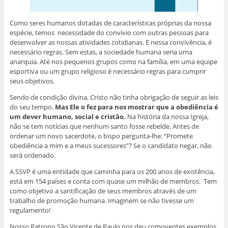
a
a
b
s
e
t
j
m
o
A
d
e
a
i
o
p
I
r
n
g
k
p
n
(
Como seres humanos dotadas de características próprias da nossa
e
o
(
(
(
a
espécie, temos necessidade do convívio com outras pessoas para
l
(
a
a
a
b
a
a
b
b
b
r
desenvolver as nossas atividades cotidianas. E nessa convivência, é
)
b
r
r
r
e
necessário regras. Sem estas, a sociedade humana seria uma
r
e
e
e
e
e
e
e
e
m
anarquia. Até nos pequenos grupos como na família, em uma equipe
e
m
m
m
n
esportiva ou um grupo religioso é necessário regras para cumprir
m
n
n
n
o
n
o
o
o
v
seus objetivos.
o
v
v
v
a
v
a
a
a
j
a
j
j
j
a
Sendo de condição divina, Cristo não tinha obrigação de seguir as leis
j
a
a
a
n
do seu tempo.
Mas Ele o fez para nos mostrar que a obediência é
a
n
n
n
e
n
e
e
e
l
um dever humano, social e cristão.
Na história da nossa Igreja,
e
l
l
l
a
não se tem notícias que nenhum santo fosse rebelde. Antes de
l
a
a
a
)
a
)
)
)
ordenar um novo sacerdote, o bispo pergunta-lhe: “Promete
)
obediência a mim e a meus sucessores”? Se o candidato negar, não
será ordenado.
A SSVP é uma entidade que caminha para os 200 anos de existência,
está em 154 países e conta com quase um milhão de membros. Tem
como objetivo a santificação de seus membros através de um
trabalho de promoção humana. Imaginem se não tivesse um
regulamento!
Nosso Patrono São Vicente de Paulo nos deu comoventes exemplos