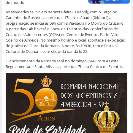
a
a
b
s
e
t
do mundo.
j
m
o
A
d
e
a
i
o
p
I
r
n
g
k
p
n
(
As atividades se iniciam na sexta-feira (03/abril), com o Terço no
e
o
(
(
(
a
Caminho do Rosário, a partir das 17h. No sábado (04/abril) a
l
(
a
a
a
b
a
a
b
b
b
r
programação se inicia às 09h com a Via-sacra no Morro do Cruzeiro.
)
b
r
r
r
e
r
e
e
e
e
A partir das 14h haverá o Show de Talentos das Conferências de
e
e
e
e
m
Crianças e Adolescentes (CCAs) no Centro de Eventos Padre Vitor
e
m
m
m
n
m
n
n
n
o
Coelho de Almeida. No mesmo horário e local, acontece a exposição
n
o
o
o
v
do Jubileu de Ouro da Romaria. À noite, às 19h30, tem o Festival
o
v
v
v
a
v
a
a
a
j
Cultural de Ozanam, com show da banda Jó 22.
a
j
j
j
a
j
a
a
a
n
a
n
n
n
e
O encerramento da Romaria será no domingo (5/4), com a Festa
n
e
e
e
l
Regulamentar e Santa Missa, a partir das 7h, no Centro de Eventos.
e
l
l
l
a
l
a
a
a
)
a
)
)
)
)