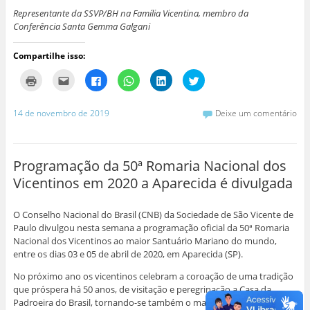
Representante da SSVP/BH na Família Vicentina, membro da
Conferência Santa Gemma Galgani
Compartilhe isso:
C
C
C
C
C
C
l
l
l
l
l
l
i
i
i
i
i
i
q
q
q
q
q
q
u
u
u
u
u
u
14 de novembro de 2019
Deixe um comentário
e
e
e
e
e
e
p
p
p
p
p
p
a
a
a
a
a
a
r
r
r
r
r
r
a
a
a
a
a
a
i
e
c
c
c
c
Programação da 50ª Romaria Nacional dos
m
n
o
o
o
o
p
v
m
m
m
m
Vicentinos em 2020 a Aparecida é divulgada
r
i
p
p
p
p
i
a
a
a
a
a
m
r
r
r
r
r
i
p
t
t
t
t
O Conselho Nacional do Brasil (CNB) da Sociedade de São Vicente de
r
o
i
i
i
i
(
r
l
l
l
l
Paulo divulgou nesta semana a programação oficial da 50ª Romaria
a
e
h
h
h
h
Nacional dos Vicentinos ao maior Santuário Mariano do mundo,
b
-
a
a
a
a
r
m
r
r
r
r
entre os dias 03 e 05 de abril de 2020, em Aparecida (SP).
e
a
n
n
n
n
e
i
o
o
o
o
No próximo ano os vicentinos celebram a coroação de uma tradição
m
l
F
W
L
T
n
a
a
h
i
w
que próspera há 50 anos, de visitação e peregrinação a Casa da
o
u
c
a
n
i
v
m
e
t
k
t
Padroeira do Brasil, tornando-se também o maior evento vicentino