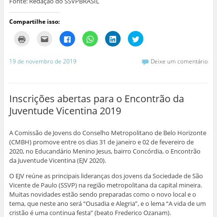
Fonte: Redação do SSVPBRASIL
Compartilhe isso:
C
C
C
C
C
C
l
l
l
l
l
l
i
i
i
i
i
i
q
q
q
q
q
q
u
u
u
u
u
u
19 de novembro de 2019
Deixe um comentário
e
e
e
e
e
e
p
p
p
p
p
p
a
a
a
a
a
a
r
r
r
r
r
r
a
a
a
a
a
a
i
e
c
c
c
c
Inscrições abertas para o Encontrão da
m
n
o
o
o
o
p
v
m
m
m
m
Juventude Vicentina 2019
r
i
p
p
p
p
i
a
a
a
a
a
m
r
r
r
r
r
i
p
t
t
t
t
A Comissão de Jovens do Conselho Metropolitano de Belo Horizonte
r
o
i
i
i
i
(
r
l
l
l
l
(CMBH) promove entre os dias 31 de janeiro e 02 de fevereiro de
a
e
h
h
h
h
2020, no Educandário Menino Jesus, bairro Concórdia, o Encontrão
b
-
a
a
a
a
r
m
r
r
r
r
da Juventude Vicentina (EJV 2020).
e
a
n
n
n
n
e
i
o
o
o
o
O EJV reúne as principais lideranças dos jovens da Sociedade de São
m
l
F
W
L
T
n
a
a
h
i
w
Vicente de Paulo (SSVP) na região metropolitana da capital mineira.
o
u
c
a
n
i
v
m
e
t
k
t
Muitas novidades estão sendo preparadas como o novo local e o
a
a
b
s
e
t
tema, que neste ano será “Ousadia e Alegria”, e o lema “A vida de um
j
m
o
A
d
e
a
i
o
p
I
r
cristão é uma continua festa” (beato Frederico Ozanam).