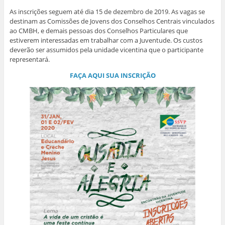
n
g
k
p
n
(
e
o
(
(
(
a
As inscrições seguem até dia 15 de dezembro de 2019. As vagas se
l
(
a
a
a
b
a
a
b
b
b
r
destinam as Comissões de Jovens dos Conselhos Centrais vinculados
)
b
r
r
r
e
r
e
e
e
e
ao CMBH, e demais pessoas dos Conselhos Particulares que
e
e
e
e
m
estiverem interessadas em trabalhar com a Juventude. Os custos
e
m
m
m
n
m
n
n
n
o
deverão ser assumidos pela unidade vicentina que o participante
n
o
o
o
v
representará.
o
v
v
v
a
v
a
a
a
j
a
j
j
j
a
FAÇA AQUI SUA INSCRIÇÃO
j
a
a
a
n
a
n
n
n
e
n
e
e
e
l
e
l
l
l
a
l
a
a
a
)
a
)
)
)
)