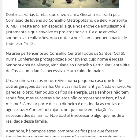
a
i
o
p
I
r
n
g
k
p
n
(
e
o
(
(
(
a
l
(
a
a
a
b
Dentre as várias tarefas que envolviam a Gincana realizada pela
a
a
b
b
b
r
)
b
r
r
r
e
Comissão de Jovens do Conselho Metropolitano de Belo Horizonte
r
e
e
e
e
(CJMBH) neste ano, em especial, a que nos enche de entusiasmo é
e
e
e
e
m
e
m
m
m
n
justamente a que envolve os projetos sociais. É a que envolve
m
n
n
n
o
n
o
o
o
v
sonhos e as realizações. Vou contar a vocês uma pequena parte de
o
v
v
v
a
todo este “rolê”.
v
a
a
a
j
a
j
j
j
a
j
a
a
a
n
Na área pertencente ao Conselho Central Todos os Santos (CCTS),
a
n
n
n
e
numa Conferência protagonizada por jovens, cujo nome é Nossa
n
e
e
e
l
e
l
l
l
a
Senhora Arca da Aliança, vinculada ao Conselho Particular Santa Rita
l
a
a
a
)
a
)
)
)
de Cássia, uma família necessita de um cuidado maior.
)
Uma senhora cria os netos e vive numa pequena casa que foi de
outras gerações da família. Uma casinha bem antiga. Nada é novo. As
paredes, o teto, tampouco os fios de energia. Essa senhora não tem
renda fixa, mas as contas e boletos não compreendem isso, não é
mesmo?! A maior parte de seu dinheiro é destinada às contas de
água e luz. A Conferência ajuda, no que pode em relação às
necessidades da família. Não basta! É necessário algo que mude a
realidade dessa família.
A senhora, há tempos atrás, comprou os fios para que fossem
trocados (era um sonho), mas esses não se trocavam sozinhos e a