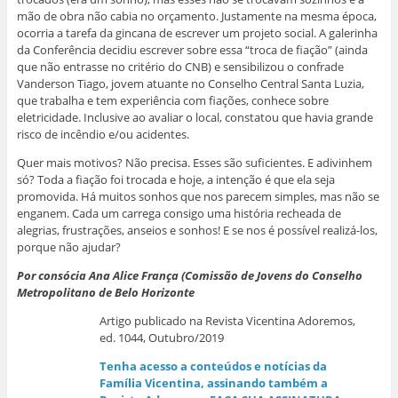
mão de obra não cabia no orçamento. Justamente na mesma época,
ocorria a tarefa da gincana de escrever um projeto social. A galerinha
da Conferência decidiu escrever sobre essa “troca de fiação” (ainda
que não entrasse no critério do CNB) e sensibilizou o confrade
Vanderson Tiago, jovem atuante no Conselho Central Santa Luzia,
que trabalha e tem experiência com fiações, conhece sobre
eletricidade. Inclusive ao avaliar o local, constatou que havia grande
risco de incêndio e/ou acidentes.
Quer mais motivos? Não precisa. Esses são suficientes. E adivinhem
só? Toda a fiação foi trocada e hoje, a intenção é que ela seja
promovida. Há muitos sonhos que nos parecem simples, mas não se
enganem. Cada um carrega consigo uma história recheada de
alegrias, frustrações, anseios e sonhos! E se nos é possível realizá-los,
porque não ajudar?
Por consócia Ana Alice França (Comissão de Jovens do Conselho
Metropolitano de Belo Horizonte
Artigo publicado na Revista Vicentina Adoremos,
ed. 1044, Outubro/2019
Tenha acesso a conteúdos e notícias da
Família Vicentina, assinando também a