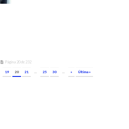
Página 20 de 232
19
20
21
...
25
30
...
»
Última »