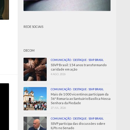
REDE SOCIAIS
l
DECOM
COMUNICAÇÃO
/
DESTAQUE
/
SSVP BRASIL
SSVP Brasil: 154 anos transformando
caridade em ação
4 AGO, 2026
COMUNICAÇÃO
/
DESTAQUE
/
SSVP BRASIL
Mais de 1000 vicentinos participam da
56ª Romaria ao Santuário Basílica Nossa
Senhora da Piedade
27 JUL, 2026
COMUNICAÇÃO
/
DESTAQUE
/
SSVP BRASIL
SSVP participa das discussões sobre
ILPIs no Senado