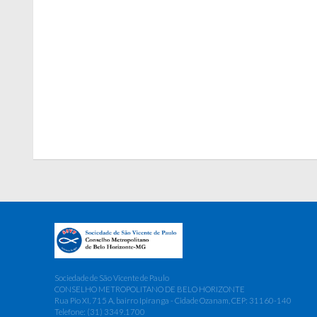
Sociedade de São Vicente de Paulo
CONSELHO METROPOLITANO DE BELO HORIZONTE
Rua Pio XI, 715 A, bairro Ipiranga - Cidade Ozanam, CEP: 31160-140
Telefone: (31) 3349.1700