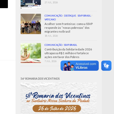
27 JUL, 2026
COMUNICAÇÃO
/
DESTAQUE
/
SSVP BRASIL
/
VATICANO
Acolher sem fronteiras: como a SSVP
responde às “novas pobrezas” dos
migrantes no Brasil
18 JUL, 2026
COMUNICAÇÃO
/
SSVP BRASIL
Contribuição da Solidariedade 2026
ultrapassa R$ 1 milhão e fortalece
ações em favor dos Pobres
7 JUL, 2026
56ª ROMARIA DOS VICENTINOS